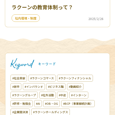
ラクーンの教育体制って？
社内環境・制度
2025/2/26
#社会貢献
#ラクーンコマース
#ラクーンフィナンシャル
#新卒
#インバウンド
#ビジネス職
#動画紹介
#ラクーングループ
#社外活動
#中途
#インターン
#研修・勉強会
#AI
#OB・OG
#BCP（事業継続計画）
#企業間決済
#ラクーンホールディングス