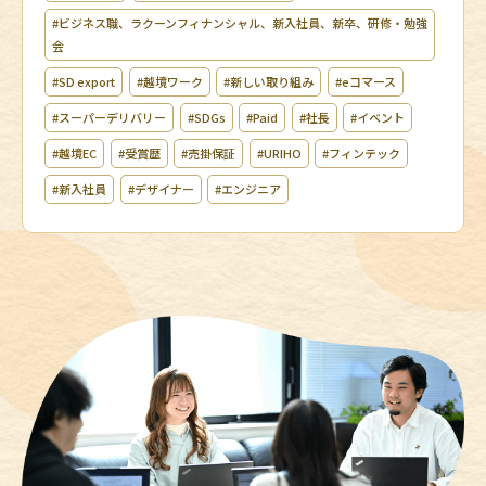
#ビジネス職、ラクーンフィナンシャル、新入社員、新卒、研修・勉強
会
#SD export
#越境ワーク
#新しい取り組み
#eコマース
#スーパーデリバリー
#SDGs
#Paid
#社長
#イベント
#越境EC
#受賞歴
#売掛保証
#URIHO
#フィンテック
#新入社員
#デザイナー
#エンジニア