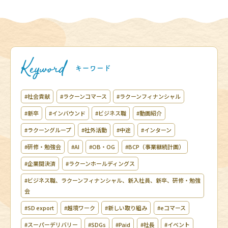
#社会貢献
#ラクーンコマース
#ラクーンフィナンシャル
#新卒
#インバウンド
#ビジネス職
#動画紹介
#ラクーングループ
#社外活動
#中途
#インターン
#研修・勉強会
#AI
#OB・OG
#BCP（事業継続計画）
#企業間決済
#ラクーンホールディングス
#ビジネス職、ラクーンフィナンシャル、新入社員、新卒、研修・勉強
会
#SD export
#越境ワーク
#新しい取り組み
#eコマース
#スーパーデリバリー
#SDGs
#Paid
#社長
#イベント