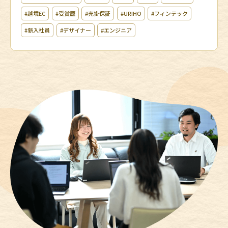
#越境EC
#受賞歴
#売掛保証
#URIHO
#フィンテック
#新入社員
#デザイナー
#エンジニア