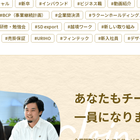
シャル
#新卒
#インバウンド
#ビジネス職
#動画紹介
#BCP（事業継続計画）
#企業間決済
#ラクーンホールディング
研修・勉強会
#SD export
#越境ワーク
#新しい取り組み
#売掛保証
#URIHO
#フィンテック
#新入社員
#デザ
あなたもチ
一員になり