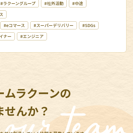
#ラクーングループ
#社外活動
#中途
ス
#eコマース
#スーパーデリバリー
#SDGs
イナー
#エンジニア
ームラクーンの
ませんか？