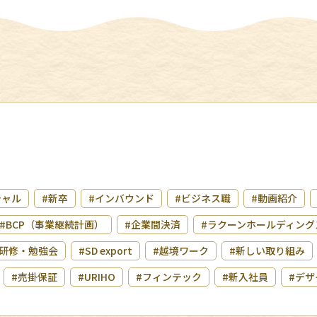
シャル
#新卒
#インバウンド
#ビジネス職
#動画紹介
#BCP（事業継続計画）
#企業間決済
#ラクーンホールディング
研修・勉強会
#SD export
#越境ワーク
#新しい取り組み
#売掛保証
#URIHO
#フィンテック
#新入社員
#デザ