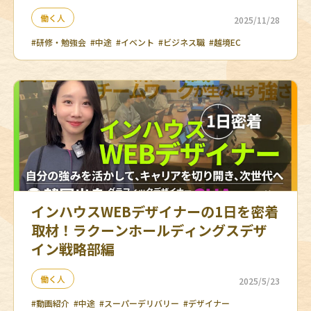
働く人
2025/11/28
#研修・勉強会
#中途
#イベント
#ビジネス職
#越境EC
インハウスWEBデザイナーの1日を密着
取材！ラクーンホールディングスデザ
イン戦略部編
働く人
2025/5/23
#動画紹介
#中途
#スーパーデリバリー
#デザイナー