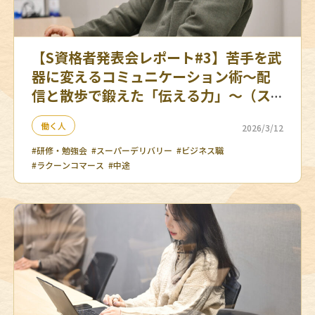
【S資格者発表会レポート#3】苦手を武
器に変えるコミュニケーション術～配
信と散歩で鍛えた「伝える力」～（ス
ーパーデリバリーセラーマネジメント
働く人
2026/3/12
部コンサルチーム）
#研修・勉強会
#スーパーデリバリー
#ビジネス職
#ラクーンコマース
#中途