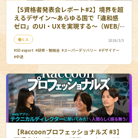
【S資格者発表会レポート#2】境界を超
えるデザイン～あらゆる国で「違和感
ゼロ」のUI・UXを実現する～（WEB/
グラフィックデザイナー デザイン第2チ
働く人
2026/3/5
ームリーダー SD exportデザインディ
レクター）
#SD export
#研修・勉強会
#スーパーデリバリー
#デザイナー
#中途
【Raccoonプロフェッショナルズ #3】