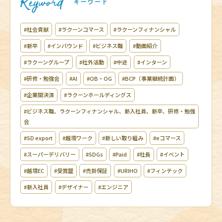
#社会貢献
#ラクーンコマース
#ラクーンフィナンシャル
#新卒
#インバウンド
#ビジネス職
#動画紹介
#ラクーングループ
#社外活動
#中途
#インターン
#研修・勉強会
#AI
#OB・OG
#BCP（事業継続計画）
#企業間決済
#ラクーンホールディングス
#ビジネス職、ラクーンフィナンシャル、新入社員、新卒、研修・勉強
会
#SD export
#越境ワーク
#新しい取り組み
#eコマース
#スーパーデリバリー
#SDGs
#Paid
#社長
#イベント
#越境EC
#受賞歴
#売掛保証
#URIHO
#フィンテック
#新入社員
#デザイナー
#エンジニア