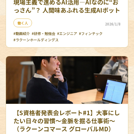
現場主義で進めるAI活用—AIなのに“お
っさん”？ 人間味あふれる生成AIボット
働く人
2026/1/8
#動画紹介
#研修・勉強会
#エンジニア
#フィンテック
#ラクーンホールディングス
【S資格者発表会レポート#1】大事にし
たい日々の習慣～金脈を掘る仕事術～
（ラクーンコマース グローバルMD）