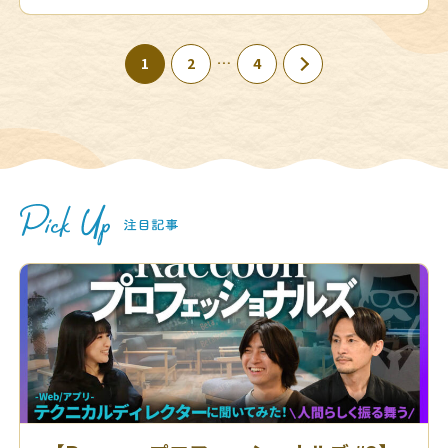
…
1
2
4