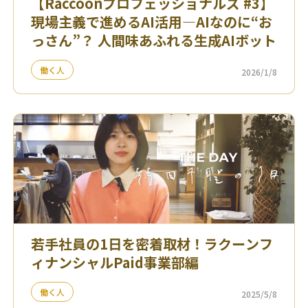
【Raccoonプロフェッショナルズ #3】
現場主義で進めるAI活用—AIなのに“お
っさん”？ 人間味あふれる生成AIボット
働く人
2026/1/8
若手社員の1日を密着取材！ラクーンフ
ィナンシャルPaid事業部編
働く人
2025/5/8