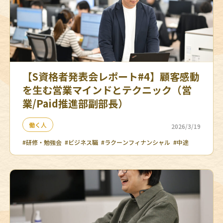
【S資格者発表会レポート#4】顧客感動
を生む営業マインドとテクニック（営
業/Paid推進部副部長）
働く人
2026/3/19
#研修・勉強会
#ビジネス職
#ラクーンフィナンシャル
#中途