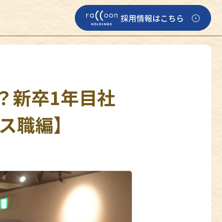
？新卒1年目社
ネス職編】