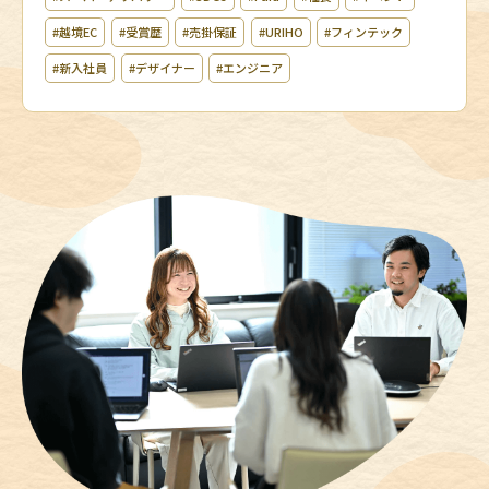
#越境EC
#受賞歴
#売掛保証
#URIHO
#フィンテック
#新入社員
#デザイナー
#エンジニア