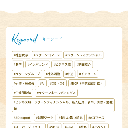
#社会貢献
#ラクーンコマース
#ラクーンフィナンシャル
#新卒
#インバウンド
#ビジネス職
#動画紹介
#ラクーングループ
#社外活動
#中途
#インターン
#研修・勉強会
#AI
#OB・OG
#BCP（事業継続計画）
#企業間決済
#ラクーンホールディングス
#ビジネス職、ラクーンフィナンシャル、新入社員、新卒、研修・勉強
会
#SD export
#越境ワーク
#新しい取り組み
#eコマース
#スーパーデリバリー
#SDGs
#Paid
#社長
#イベント