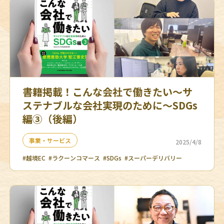
書籍掲載！こんな会社で働きたい〜サ
ステナブルな会社実現のために〜SDGs
編③（後編）
事業・サービス
2025/4/8
#越境EC
#ラクーンコマース
#SDGs
#スーパーデリバリー