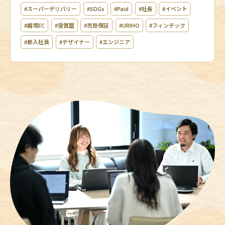
#スーパーデリバリー
#SDGs
#Paid
#社長
#イベント
#越境EC
#受賞歴
#売掛保証
#URIHO
#フィンテック
#新入社員
#デザイナー
#エンジニア