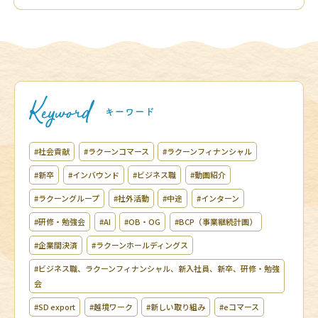
#社会貢献
#ラクーンコマース
#ラクーンフィナンシャル
#新卒
#インバウンド
#ビジネス職
#動画紹介
#ラクーングループ
#社外活動
#中途
#インターン
#研修・勉強会
#AI
#OB・OG
#BCP（事業継続計画）
#企業間決済
#ラクーンホールディングス
#ビジネス職、ラクーンフィナンシャル、新入社員、新卒、研修・勉強
会
#SD export
#越境ワーク
#新しい取り組み
#eコマース