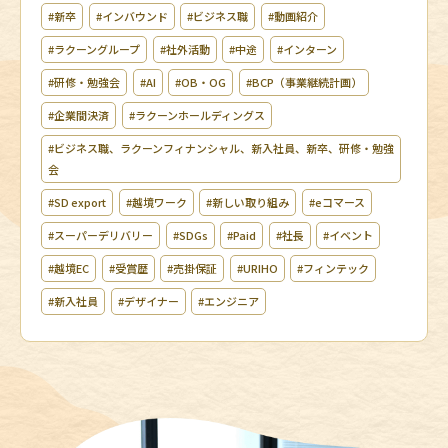
#新卒
#インバウンド
#ビジネス職
#動画紹介
#ラクーングループ
#社外活動
#中途
#インターン
#研修・勉強会
#AI
#OB・OG
#BCP（事業継続計画）
#企業間決済
#ラクーンホールディングス
#ビジネス職、ラクーンフィナンシャル、新入社員、新卒、研修・勉強
会
#SD export
#越境ワーク
#新しい取り組み
#eコマース
#スーパーデリバリー
#SDGs
#Paid
#社長
#イベント
#越境EC
#受賞歴
#売掛保証
#URIHO
#フィンテック
#新入社員
#デザイナー
#エンジニア