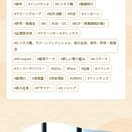
#新卒
#インバウンド
#ビジネス職
#動画紹介
#ラクーングループ
#社外活動
#中途
#インターン
#研修・勉強会
#AI
#OB・OG
#BCP（事業継続計画）
#企業間決済
#ラクーンホールディングス
#ビジネス職、ラクーンフィナンシャル、新入社員、新卒、研修・勉強
会
#SD export
#越境ワーク
#新しい取り組み
#eコマース
#スーパーデリバリー
#SDGs
#Paid
#社長
#イベント
#越境EC
#受賞歴
#売掛保証
#URIHO
#フィンテック
#新入社員
#デザイナー
#エンジニア