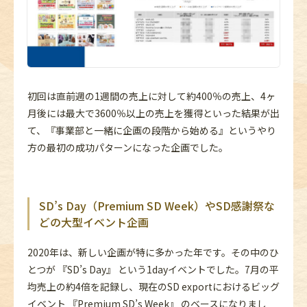
初回は直前週の1週間の売上に対して約400％の売上、4ヶ
月後には最大で3600％以上の売上を獲得といった結果が出
て、『事業部と一緒に企画の段階から始める』というやり
方の最初の成功パターンになった企画でした。
SD’s Day（Premium SD Week）やSD感謝祭な
どの大型イベント企画
2020年は、新しい企画が特に多かった年です。その中のひ
とつが 『SD’s Day』 という1dayイベントでした。7月の平
均売上の約4倍を記録し、現在のSD exportにおけるビッグ
イベント 『Premium SD’s Week』 のベースになりまし