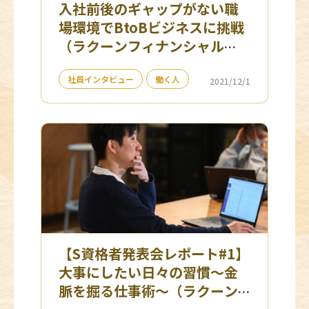
入社前後のギャップがない職
場環境でBtoBビジネスに挑戦
（ラクーンフィナンシャル
Paid推進部 セールスチーム）
社員インタビュー
働く人
2021/12/1
【S資格者発表会レポート#1】
大事にしたい日々の習慣～金
脈を掘る仕事術～（ラクーン