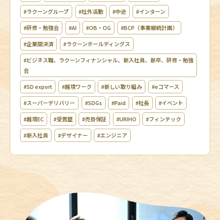
#ラクーングループ
#社外活動
#中途
#インターン
#研修・勉強会
#AI
#OB・OG
#BCP（事業継続計画）
#企業間決済
#ラクーンホールディングス
#ビジネス職、ラクーンフィナンシャル、新入社員、新卒、研修・勉強
会
#SD export
#越境ワーク
#新しい取り組み
#eコマース
#スーパーデリバリー
#SDGs
#Paid
#社長
#イベント
#越境EC
#受賞歴
#売掛保証
#URIHO
#フィンテック
#新入社員
#デザイナー
#エンジニア