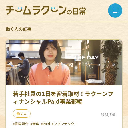
働く人の記事
若手社員の1日を密着取材！ラクーンフ
ィナンシャルPaid事業部編
働く人
2025/5/8
#動画紹介
#新卒
#Paid
#フィンテック