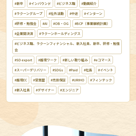
#新卒
#インバウンド
#ビジネス職
#動画紹介
#ラクーングループ
#社外活動
#中途
#インターン
#研修・勉強会
#AI
#OB・OG
#BCP（事業継続計画）
#企業間決済
#ラクーンホールディングス
#ビジネス職、ラクーンフィナンシャル、新入社員、新卒、研修・勉強
会
#SD export
#越境ワーク
#新しい取り組み
#eコマース
#スーパーデリバリー
#SDGs
#Paid
#社長
#イベント
#越境EC
#受賞歴
#売掛保証
#URIHO
#フィンテック
#新入社員
#デザイナー
#エンジニア