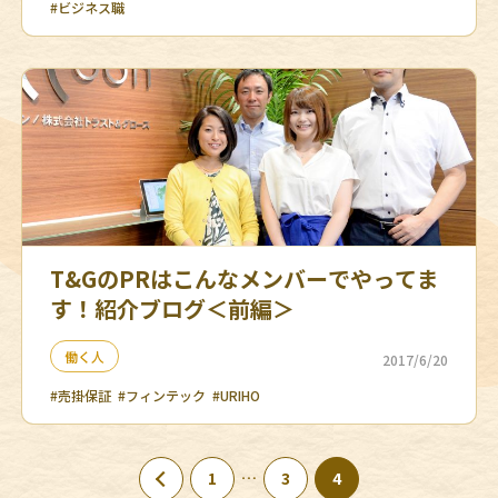
#ビジネス職
T&GのPRはこんなメンバーでやってま
す！紹介ブログ＜前編＞
働く人
2017/6/20
#売掛保証
#フィンテック
#URIHO
…
1
3
4