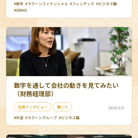
#新卒
#ラクーンフィナンシャル
#フィンテック
#ビジネス職
#URIHO
数字を通して会社の動きを見てみたい
（財務経理部）
社員インタビュー
働く人
2018/3/5
#中途
#ラクーングループ
#ビジネス職