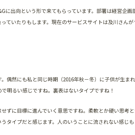
らT&Gに出向という形で来てもらっています。部署は経営企
負っていたりもします。現在のサービスサイトは及川さんが
す。偶然にも私と同じ時期（2016年秋－冬）に子供が生ま
めで明るい感じですね。裏表はないタイプですね！
はせずに目標に進んでいく意思ですね。柔軟とか硬い思考と
いうタイプだと感じます。人のいうことに流されない感じも