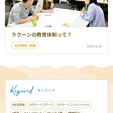
ラクーンの教育体制って？
社内環境・制度
2025/2/26
#社会貢献
#ラクーンコマース
#ラクーンフィナンシャル
#新卒
#インバウンド
#ビジネス職
#動画紹介