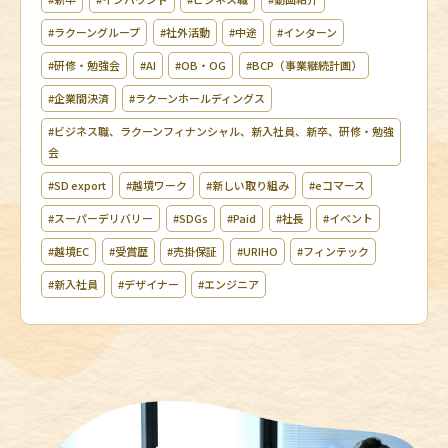
#ラクーングループ
#社外活動
#中途
#インターン
#研修・勉強会
#AI
#OB・OG
#BCP（事業継続計画）
#企業間決済
#ラクーンホールディングス
#ビジネス職、ラクーンフィナンシャル、新入社員、新卒、研修・勉強
会
#SD export
#越境ワーク
#新しい取り組み
#eコマース
#スーパーデリバリー
#SDGs
#Paid
#社長
#イベント
#越境EC
#受賞歴
#売掛保証
#URIHO
#フィンテック
#新入社員
#デザイナー
#エンジニア