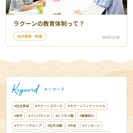
ラクーンの教育体制って？
社内環境・制度
2025/2/26
#社会貢献
#ラクーンコマース
#ラクーンフィナンシャル
#新卒
#インバウンド
#ビジネス職
#動画紹介
#ラクーングループ
#社外活動
#中途
#インターン