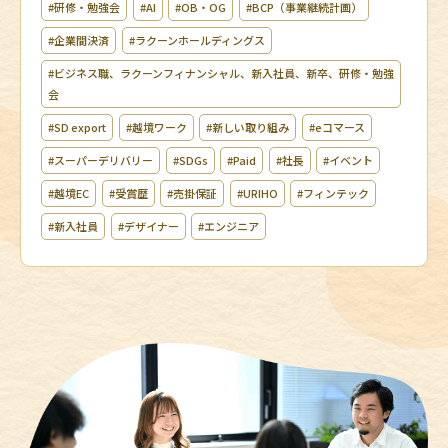
#研修・勉強会
#AI
#OB・OG
#BCP（事業継続計画）
#企業間決済
#ラクーンホールディングス
#ビジネス職、ラクーンフィナンシャル、新入社員、新卒、研修・勉強
会
#SD export
#越境ワーク
#新しい取り組み
#eコマース
#スーパーデリバリー
#SDGs
#Paid
#社長
#イベント
#越境EC
#受賞歴
#売掛保証
#URIHO
#フィンテック
#新入社員
#デザイナー
#エンジニア