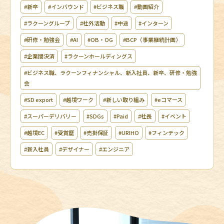
#新卒
#インバウンド
#ビジネス職
#動画紹介
#ラクーングループ
#社外活動
#中途
#インターン
#研修・勉強会
#AI
#OB・OG
#BCP（事業継続計画）
#企業間決済
#ラクーンホールディングス
#ビジネス職、ラクーンフィナンシャル、新入社員、新卒、研修・勉強
会
#SD export
#越境ワーク
#新しい取り組み
#eコマース
#スーパーデリバリー
#SDGs
#Paid
#社長
#イベント
#越境EC
#受賞歴
#売掛保証
#URIHO
#フィンテック
#新入社員
#デザイナー
#エンジニア