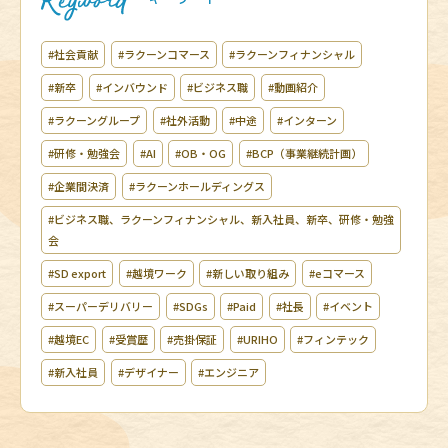
#社会貢献
#ラクーンコマース
#ラクーンフィナンシャル
#新卒
#インバウンド
#ビジネス職
#動画紹介
#ラクーングループ
#社外活動
#中途
#インターン
#研修・勉強会
#AI
#OB・OG
#BCP（事業継続計画）
#企業間決済
#ラクーンホールディングス
#ビジネス職、ラクーンフィナンシャル、新入社員、新卒、研修・勉強
会
#SD export
#越境ワーク
#新しい取り組み
#eコマース
#スーパーデリバリー
#SDGs
#Paid
#社長
#イベント
#越境EC
#受賞歴
#売掛保証
#URIHO
#フィンテック
#新入社員
#デザイナー
#エンジニア