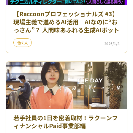
【Raccoonプロフェッショナルズ #3】
現場主義で進めるAI活用—AIなのに“お
っさん”？ 人間味あふれる生成AIボット
働く人
2026/1/8
若手社員の1日を密着取材！ラクーンフ
ィナンシャルPaid事業部編