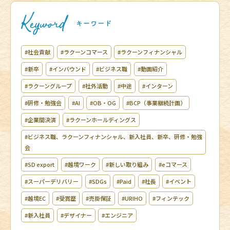
#社会貢献
#ラクーンコマース
#ラクーンフィナンシャル
#新卒
#インバウンド
#ビジネス職
#動画紹介
#ラクーングループ
#社外活動
#中途
#インターン
#研修・勉強会
#AI
#OB・OG
#BCP（事業継続計画）
#企業間決済
#ラクーンホールディングス
#ビジネス職、ラクーンフィナンシャル、新入社員、新卒、研修・勉強
会
#SD export
#越境ワーク
#新しい取り組み
#eコマース
#スーパーデリバリー
#SDGs
#Paid
#社長
#イベント
#越境EC
#受賞歴
#売掛保証
#URIHO
#フィンテック
#新入社員
#デザイナー
#エンジニア