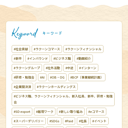
#社会貢献
#ラクーンコマース
#ラクーンフィナンシャル
#新卒
#インバウンド
#ビジネス職
#動画紹介
#ラクーングループ
#社外活動
#中途
#インターン
#研修・勉強会
#AI
#OB・OG
#BCP（事業継続計画）
#企業間決済
#ラクーンホールディングス
#ビジネス職、ラクーンフィナンシャル、新入社員、新卒、研修・勉強
会
#SD export
#越境ワーク
#新しい取り組み
#eコマース
#スーパーデリバリー
#SDGs
#Paid
#社長
#イベント