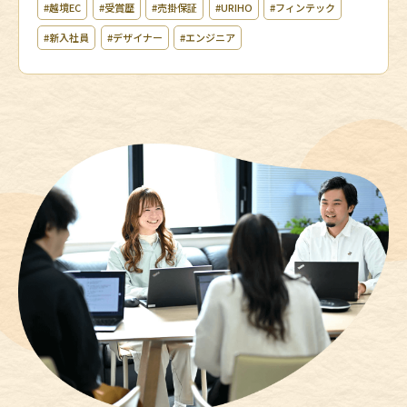
#越境EC
#受賞歴
#売掛保証
#URIHO
#フィンテック
#新入社員
#デザイナー
#エンジニア