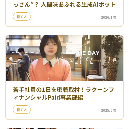
っさん”？ 人間味あふれる生成AIボット
働く人
2026/1/8
若手社員の1日を密着取材！ラクーンフ
ィナンシャルPaid事業部編
働く人
2025/5/8