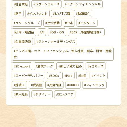
#社会貢献
#ラクーンコマース
#ラクーンフィナンシャル
#新卒
#インバウンド
#ビジネス職
#動画紹介
#ラクーングループ
#社外活動
#中途
#インターン
#研修・勉強会
#AI
#OB・OG
#BCP（事業継続計画）
#企業間決済
#ラクーンホールディングス
#ビジネス職、ラクーンフィナンシャル、新入社員、新卒、研修・勉強
会
#SD export
#越境ワーク
#新しい取り組み
#eコマース
#スーパーデリバリー
#SDGs
#Paid
#社長
#イベント
#越境EC
#受賞歴
#売掛保証
#URIHO
#フィンテック
#新入社員
#デザイナー
#エンジニア