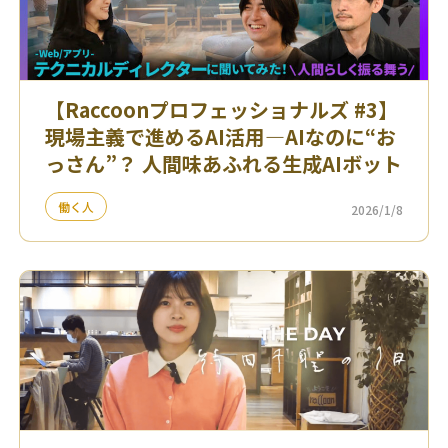
【Raccoonプロフェッショナルズ #3】
現場主義で進めるAI活用—AIなのに“お
っさん”？ 人間味あふれる生成AIボット
働く人
2026/1/8