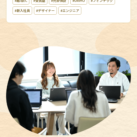
#越境EC
#受賞歴
#売掛保証
#URIHO
#フィンテック
#新入社員
#デザイナー
#エンジニア