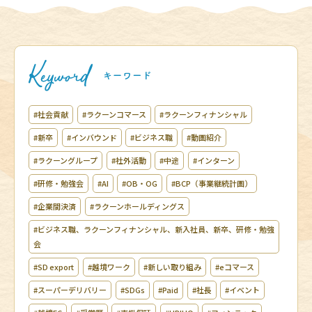
#社会貢献
#ラクーンコマース
#ラクーンフィナンシャル
#新卒
#インバウンド
#ビジネス職
#動画紹介
#ラクーングループ
#社外活動
#中途
#インターン
#研修・勉強会
#AI
#OB・OG
#BCP（事業継続計画）
#企業間決済
#ラクーンホールディングス
#ビジネス職、ラクーンフィナンシャル、新入社員、新卒、研修・勉強
会
#SD export
#越境ワーク
#新しい取り組み
#eコマース
#スーパーデリバリー
#SDGs
#Paid
#社長
#イベント