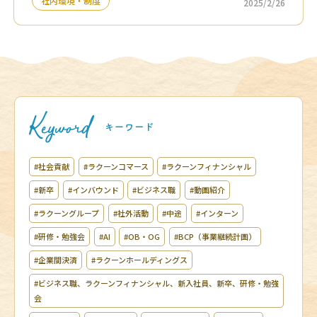
社内環境・制度
2025/2/26
#社会貢献
#ラクーンコマース
#ラクーンフィナンシャル
#新卒
#インバウンド
#ビジネス職
#動画紹介
#ラクーングループ
#社外活動
#中途
#インターン
#研修・勉強会
#AI
#OB・OG
#BCP（事業継続計画）
#企業間決済
#ラクーンホールディングス
#ビジネス職、ラクーンフィナンシャル、新入社員、新卒、研修・勉強
会