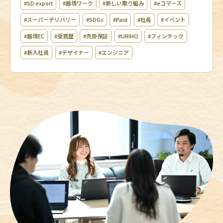
#SD export
#越境ワーク
#新しい取り組み
#eコマース
#スーパーデリバリー
#SDGs
#Paid
#社長
#イベント
#越境EC
#受賞歴
#売掛保証
#URIHO
#フィンテック
#新入社員
#デザイナー
#エンジニア