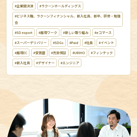
#企業間決済
#ラクーンホールディングス
#ビジネス職、ラクーンフィナンシャル、新入社員、新卒、研修・勉強
会
#SD export
#越境ワーク
#新しい取り組み
#eコマース
#スーパーデリバリー
#SDGs
#Paid
#社長
#イベント
#越境EC
#受賞歴
#売掛保証
#URIHO
#フィンテック
#新入社員
#デザイナー
#エンジニア