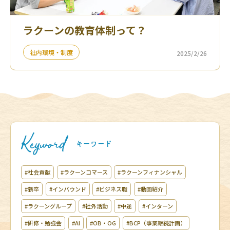
ラクーンの教育体制って？
社内環境・制度
2025/2/26
#社会貢献
#ラクーンコマース
#ラクーンフィナンシャル
#新卒
#インバウンド
#ビジネス職
#動画紹介
#ラクーングループ
#社外活動
#中途
#インターン
#研修・勉強会
#AI
#OB・OG
#BCP（事業継続計画）