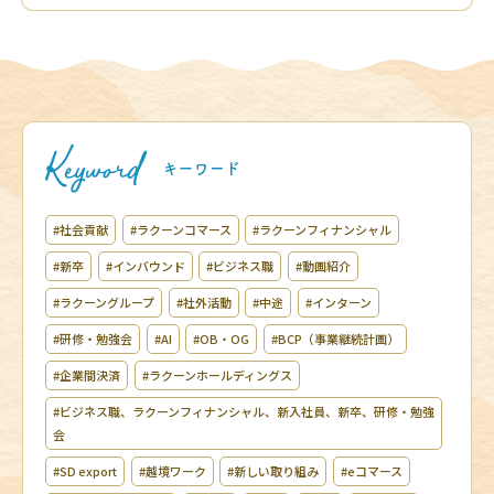
#社会貢献
#ラクーンコマース
#ラクーンフィナンシャル
#新卒
#インバウンド
#ビジネス職
#動画紹介
#ラクーングループ
#社外活動
#中途
#インターン
#研修・勉強会
#AI
#OB・OG
#BCP（事業継続計画）
#企業間決済
#ラクーンホールディングス
#ビジネス職、ラクーンフィナンシャル、新入社員、新卒、研修・勉強
会
#SD export
#越境ワーク
#新しい取り組み
#eコマース