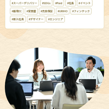
#スーパーデリバリー
#SDGs
#Paid
#社長
#イベント
#越境EC
#受賞歴
#売掛保証
#URIHO
#フィンテック
#新入社員
#デザイナー
#エンジニア