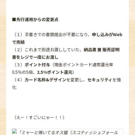
■
先行運用からの変更点
（１）手書きでの書類提出が不要になり、
申し込みがWeb
で完結
（２）これまで別途お渡ししていた、
納品書 兼 販売証明
書をレジで一度にお渡し
（３）
ポイント付与
（現金ポイントカード通常還元率
0.5％の5倍、
2.5%ポイント還元
）
（４）
カード名称&デザイン
を変更し、
セキュリティ
を強
化
（えー！すごいにゃー！！）