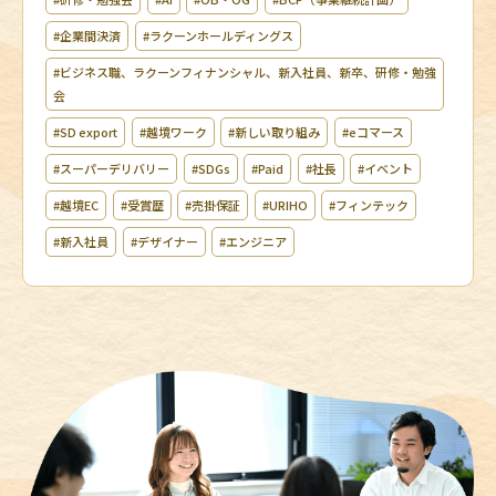
#企業間決済
#ラクーンホールディングス
#ビジネス職、ラクーンフィナンシャル、新入社員、新卒、研修・勉強
会
#SD export
#越境ワーク
#新しい取り組み
#eコマース
#スーパーデリバリー
#SDGs
#Paid
#社長
#イベント
#越境EC
#受賞歴
#売掛保証
#URIHO
#フィンテック
#新入社員
#デザイナー
#エンジニア