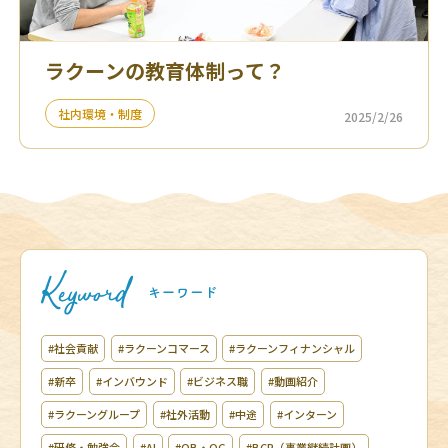
ラクーンの教育体制って？
社内環境・制度
2025/2/26
#社会貢献
#ラクーンコマース
#ラクーンフィナンシャル
#新卒
#インバウンド
#ビジネス職
#動画紹介
#ラクーングループ
#社外活動
#中途
#インターン
#研修・勉強会
#AI
#OB・OG
#BCP（事業継続計画）