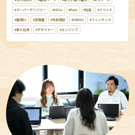
#スーパーデリバリー
#SDGs
#Paid
#社長
#イベント
#越境EC
#受賞歴
#売掛保証
#URIHO
#フィンテック
#新入社員
#デザイナー
#エンジニア