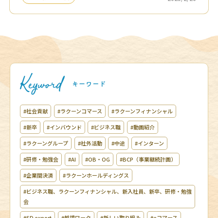
#社会貢献
#ラクーンコマース
#ラクーンフィナンシャル
#新卒
#インバウンド
#ビジネス職
#動画紹介
#ラクーングループ
#社外活動
#中途
#インターン
#研修・勉強会
#AI
#OB・OG
#BCP（事業継続計画）
#企業間決済
#ラクーンホールディングス
#ビジネス職、ラクーンフィナンシャル、新入社員、新卒、研修・勉強
会
#SD export
#越境ワーク
#新しい取り組み
#eコマース