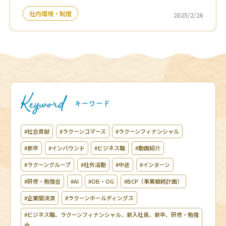
社内環境・制度
2025/2/26
#社会貢献
#ラクーンコマース
#ラクーンフィナンシャル
#新卒
#インバウンド
#ビジネス職
#動画紹介
#ラクーングループ
#社外活動
#中途
#インターン
#研修・勉強会
#AI
#OB・OG
#BCP（事業継続計画）
#企業間決済
#ラクーンホールディングス
#ビジネス職、ラクーンフィナンシャル、新入社員、新卒、研修・勉強
会