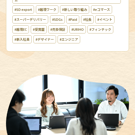
#SD export
#越境ワーク
#新しい取り組み
#eコマース
#スーパーデリバリー
#SDGs
#Paid
#社長
#イベント
#越境EC
#受賞歴
#売掛保証
#URIHO
#フィンテック
#新入社員
#デザイナー
#エンジニア