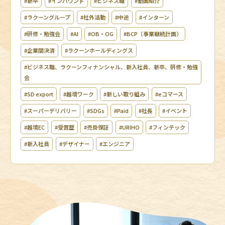
#新卒
#インバウンド
#ビジネス職
#動画紹介
#ラクーングループ
#社外活動
#中途
#インターン
#研修・勉強会
#AI
#OB・OG
#BCP（事業継続計画）
#企業間決済
#ラクーンホールディングス
#ビジネス職、ラクーンフィナンシャル、新入社員、新卒、研修・勉強
会
#SD export
#越境ワーク
#新しい取り組み
#eコマース
#スーパーデリバリー
#SDGs
#Paid
#社長
#イベント
#越境EC
#受賞歴
#売掛保証
#URIHO
#フィンテック
#新入社員
#デザイナー
#エンジニア