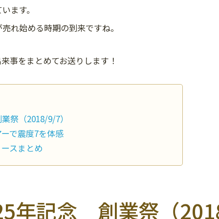
ています。
が売れ始める時期の到来ですね。
出来事をまとめてお送りします！
祭（2018/9/7）
ーで震度7を体感
リースまとめ
5年記念 創業祭（2018