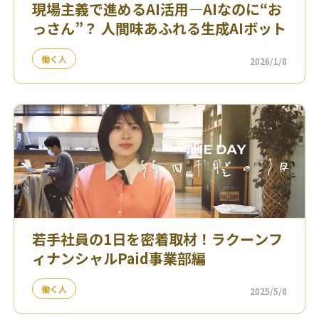
現場主義で進めるAI活用—AIなのに“お
っさん”？ 人間味あふれる生成AIボット
働く人
2026/1/8
若手社員の1日を密着取材！ラクーンフ
ィナンシャルPaid事業部編
働く人
2025/5/8