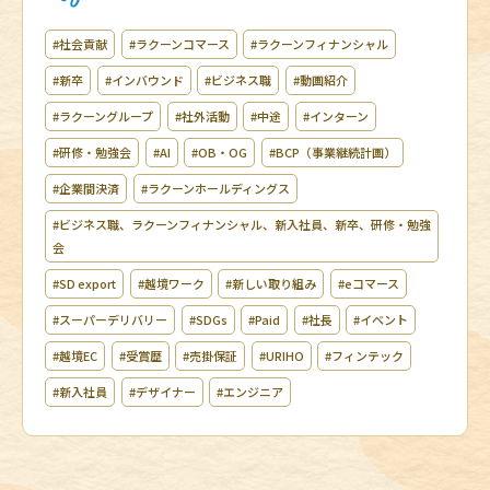
#社会貢献
#ラクーンコマース
#ラクーンフィナンシャル
#新卒
#インバウンド
#ビジネス職
#動画紹介
#ラクーングループ
#社外活動
#中途
#インターン
#研修・勉強会
#AI
#OB・OG
#BCP（事業継続計画）
#企業間決済
#ラクーンホールディングス
#ビジネス職、ラクーンフィナンシャル、新入社員、新卒、研修・勉強
会
#SD export
#越境ワーク
#新しい取り組み
#eコマース
#スーパーデリバリー
#SDGs
#Paid
#社長
#イベント
#越境EC
#受賞歴
#売掛保証
#URIHO
#フィンテック
#新入社員
#デザイナー
#エンジニア