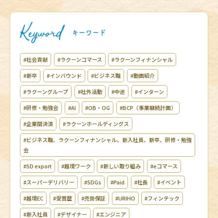
#社会貢献
#ラクーンコマース
#ラクーンフィナンシャル
#新卒
#インバウンド
#ビジネス職
#動画紹介
#ラクーングループ
#社外活動
#中途
#インターン
#研修・勉強会
#AI
#OB・OG
#BCP（事業継続計画）
#企業間決済
#ラクーンホールディングス
#ビジネス職、ラクーンフィナンシャル、新入社員、新卒、研修・勉強
会
#SD export
#越境ワーク
#新しい取り組み
#eコマース
#スーパーデリバリー
#SDGs
#Paid
#社長
#イベント
#越境EC
#受賞歴
#売掛保証
#URIHO
#フィンテック
#新入社員
#デザイナー
#エンジニア