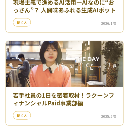
現場主義で進めるAI活用—AIなのに“お
っさん”？ 人間味あふれる生成AIボット
働く人
2026/1/8
若手社員の1日を密着取材！ラクーンフ
ィナンシャルPaid事業部編
働く人
2025/5/8