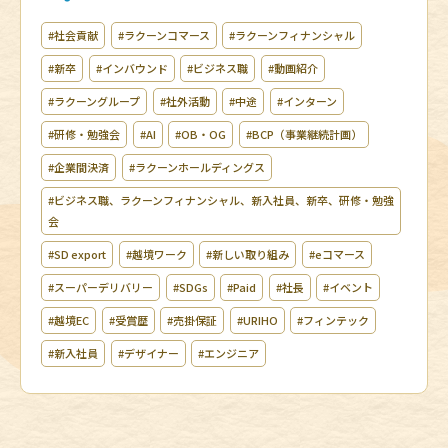
#社会貢献
#ラクーンコマース
#ラクーンフィナンシャル
#新卒
#インバウンド
#ビジネス職
#動画紹介
#ラクーングループ
#社外活動
#中途
#インターン
#研修・勉強会
#AI
#OB・OG
#BCP（事業継続計画）
#企業間決済
#ラクーンホールディングス
#ビジネス職、ラクーンフィナンシャル、新入社員、新卒、研修・勉強
会
#SD export
#越境ワーク
#新しい取り組み
#eコマース
#スーパーデリバリー
#SDGs
#Paid
#社長
#イベント
#越境EC
#受賞歴
#売掛保証
#URIHO
#フィンテック
#新入社員
#デザイナー
#エンジニア