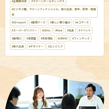
#企業間決済
#ラクーンホールディングス
#ビジネス職、ラクーンフィナンシャル、新入社員、新卒、研修・勉強
会
#SD export
#越境ワーク
#新しい取り組み
#eコマース
#スーパーデリバリー
#SDGs
#Paid
#社長
#イベント
#越境EC
#受賞歴
#売掛保証
#URIHO
#フィンテック
#新入社員
#デザイナー
#エンジニア