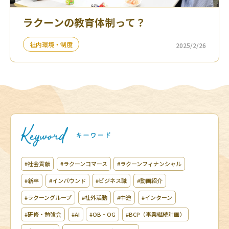
ラクーンの教育体制って？
社内環境・制度
2025/2/26
#社会貢献
#ラクーンコマース
#ラクーンフィナンシャル
#新卒
#インバウンド
#ビジネス職
#動画紹介
#ラクーングループ
#社外活動
#中途
#インターン
#研修・勉強会
#AI
#OB・OG
#BCP（事業継続計画）