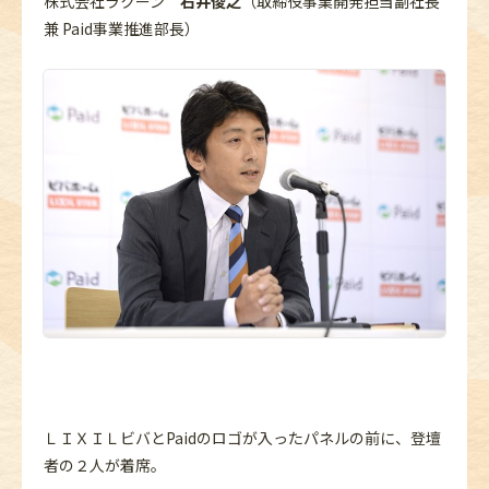
株式会社ラクーン
石井俊之
（取締役事業開発担当副社長
兼 Paid事業推進部長）
ＬＩＸＩＬビバとPaidのロゴが入ったパネルの前に、登壇
者の２人が着席。