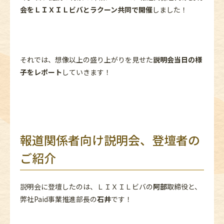
会をＬＩＸＩＬビバとラクーン共同で開催
しました！
それでは、想像以上の盛り上がりを見せた
説明会当日の様
子をレポート
していきます！
報道関係者向け説明会、登壇者の
ご紹介
説明会に登壇したのは、ＬＩＸＩＬビバの
阿部
取締役と、
弊社Paid事業推進部長の
石井
です！