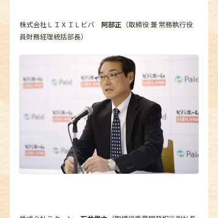
株式会社ＬＩＸＩＬビバ
阿部正
（取締役 兼 常務執行役
員財務経理統括部長）