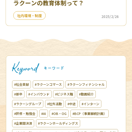
ラクーンの教育体制って？
社内環境・制度
2025/2/26
#社会貢献
#ラクーンコマース
#ラクーンフィナンシャル
#新卒
#インバウンド
#ビジネス職
#動画紹介
#ラクーングループ
#社外活動
#中途
#インターン
#研修・勉強会
#AI
#OB・OG
#BCP（事業継続計画）
#企業間決済
#ラクーンホールディングス