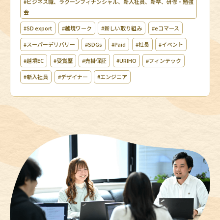
#ビジネス職、ラクーンフィナンシャル、新入社員、新卒、研修・勉強
会
#SD export
#越境ワーク
#新しい取り組み
#eコマース
#スーパーデリバリー
#SDGs
#Paid
#社長
#イベント
#越境EC
#受賞歴
#売掛保証
#URIHO
#フィンテック
#新入社員
#デザイナー
#エンジニア