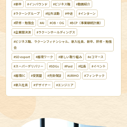
#新卒
#インバウンド
#ビジネス職
#動画紹介
#ラクーングループ
#社外活動
#中途
#インターン
#研修・勉強会
#AI
#OB・OG
#BCP（事業継続計画）
#企業間決済
#ラクーンホールディングス
#ビジネス職、ラクーンフィナンシャル、新入社員、新卒、研修・勉強
会
#SD export
#越境ワーク
#新しい取り組み
#eコマース
#スーパーデリバリー
#SDGs
#Paid
#社長
#イベント
#越境EC
#受賞歴
#売掛保証
#URIHO
#フィンテック
#新入社員
#デザイナー
#エンジニア