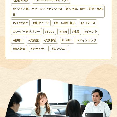
#ビジネス職、ラクーンフィナンシャル、新入社員、新卒、研修・勉強
会
#SD export
#越境ワーク
#新しい取り組み
#eコマース
#スーパーデリバリー
#SDGs
#Paid
#社長
#イベント
#越境EC
#受賞歴
#売掛保証
#URIHO
#フィンテック
#新入社員
#デザイナー
#エンジニア