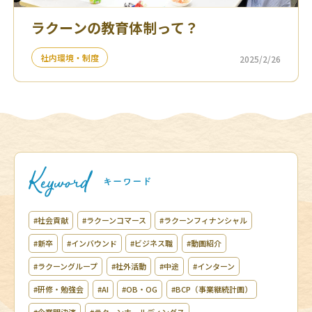
ラクーンの教育体制って？
社内環境・制度
2025/2/26
#社会貢献
#ラクーンコマース
#ラクーンフィナンシャル
#新卒
#インバウンド
#ビジネス職
#動画紹介
#ラクーングループ
#社外活動
#中途
#インターン
#研修・勉強会
#AI
#OB・OG
#BCP（事業継続計画）
#企業間決済
#ラクーンホールディングス