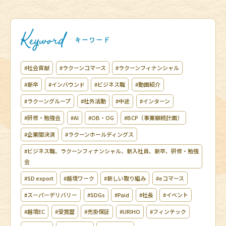
#社会貢献
#ラクーンコマース
#ラクーンフィナンシャル
#新卒
#インバウンド
#ビジネス職
#動画紹介
#ラクーングループ
#社外活動
#中途
#インターン
#研修・勉強会
#AI
#OB・OG
#BCP（事業継続計画）
#企業間決済
#ラクーンホールディングス
#ビジネス職、ラクーンフィナンシャル、新入社員、新卒、研修・勉強
会
#SD export
#越境ワーク
#新しい取り組み
#eコマース
#スーパーデリバリー
#SDGs
#Paid
#社長
#イベント
#越境EC
#受賞歴
#売掛保証
#URIHO
#フィンテック