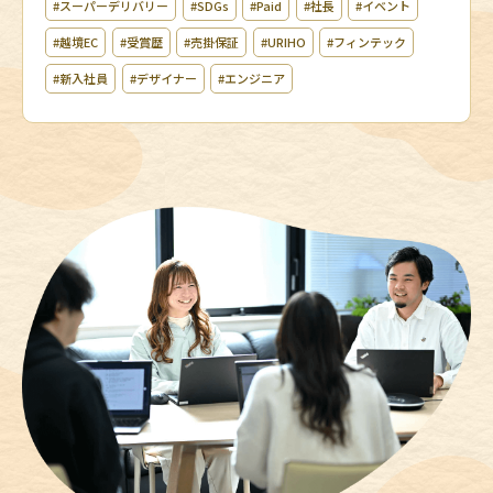
#スーパーデリバリー
#SDGs
#Paid
#社長
#イベント
#越境EC
#受賞歴
#売掛保証
#URIHO
#フィンテック
#新入社員
#デザイナー
#エンジニア