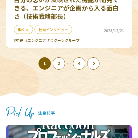
きる、エンジニアが企画から入る面白
さ（技術戦略部長）
働く人
社員インタビュー
2023/12/21
#中途
#エンジニア
#ラクーングループ
…
1
2
4