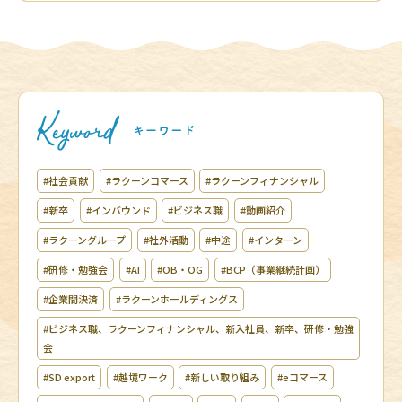
#社会貢献
#ラクーンコマース
#ラクーンフィナンシャル
#新卒
#インバウンド
#ビジネス職
#動画紹介
#ラクーングループ
#社外活動
#中途
#インターン
#研修・勉強会
#AI
#OB・OG
#BCP（事業継続計画）
#企業間決済
#ラクーンホールディングス
#ビジネス職、ラクーンフィナンシャル、新入社員、新卒、研修・勉強
会
#SD export
#越境ワーク
#新しい取り組み
#eコマース