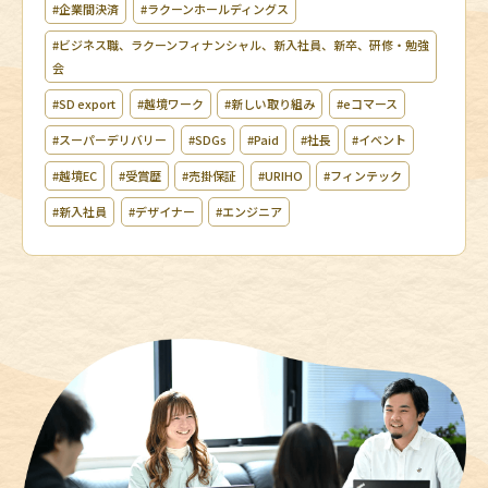
#企業間決済
#ラクーンホールディングス
#ビジネス職、ラクーンフィナンシャル、新入社員、新卒、研修・勉強
会
#SD export
#越境ワーク
#新しい取り組み
#eコマース
#スーパーデリバリー
#SDGs
#Paid
#社長
#イベント
#越境EC
#受賞歴
#売掛保証
#URIHO
#フィンテック
#新入社員
#デザイナー
#エンジニア