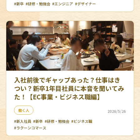
#新卒
#研修・勉強会
#エンジニア
#デザイナー
入社前後でギャップあった？仕事はき
つい？新卒1年目社員に本音を聞いてみ
た！【EC事業・ビジネス職編】
働く人
2026/5/26
#新入社員
#新卒
#研修・勉強会
#ビジネス職
#ラクーンコマース