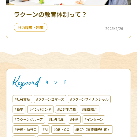
ラクーンの教育体制って？
社内環境・制度
2025/2/26
#社会貢献
#ラクーンコマース
#ラクーンフィナンシャル
#新卒
#インバウンド
#ビジネス職
#動画紹介
#ラクーングループ
#社外活動
#中途
#インターン
#研修・勉強会
#AI
#OB・OG
#BCP（事業継続計画）