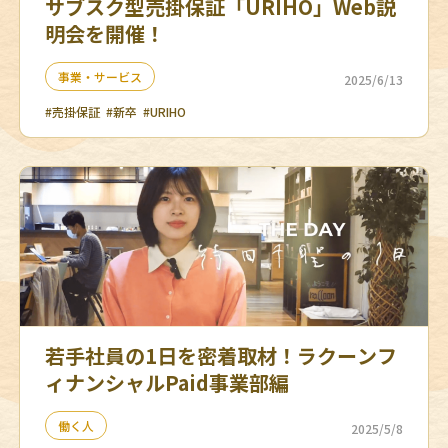
サブスク型売掛保証「URIHO」Web説
明会を開催！
事業・サービス
2025/6/13
#売掛保証
#新卒
#URIHO
若手社員の1日を密着取材！ラクーンフ
ィナンシャルPaid事業部編
働く人
2025/5/8