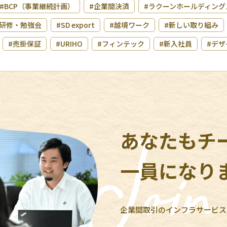
#BCP（事業継続計画）
#企業間決済
#ラクーンホールディング
研修・勉強会
#SD export
#越境ワーク
#新しい取り組み
#売掛保証
#URIHO
#フィンテック
#新入社員
#デザ
あなたもチ
一員になり
企業間取引のインフラサービス