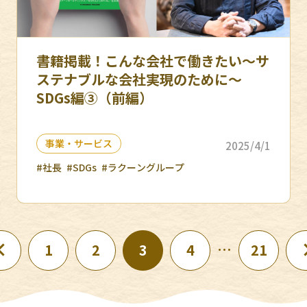
書籍掲載！こんな会社で働きたい〜サ
ステナブルな会社実現のために〜
SDGs編③（前編）
事業・サービス
2025/4/1
#社長
#SDGs
#ラクーングループ
…
1
2
3
4
21