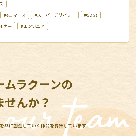
ス
#eコマース
#スーパーデリバリー
#SDGs
イナー
#エンジニア
ームラクーンの
ませんか？
を共に創造していく仲間を募集しています。