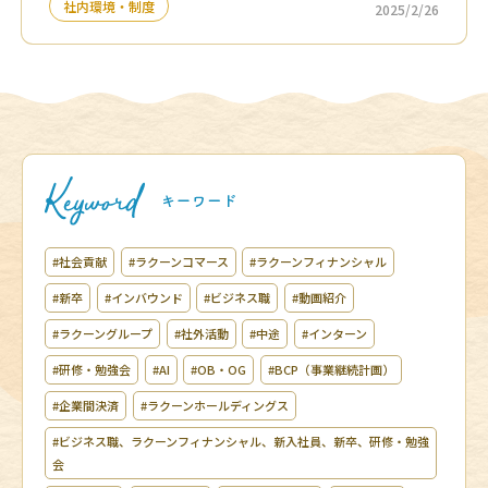
社内環境・制度
2025/2/26
#社会貢献
#ラクーンコマース
#ラクーンフィナンシャル
#新卒
#インバウンド
#ビジネス職
#動画紹介
#ラクーングループ
#社外活動
#中途
#インターン
#研修・勉強会
#AI
#OB・OG
#BCP（事業継続計画）
#企業間決済
#ラクーンホールディングス
#ビジネス職、ラクーンフィナンシャル、新入社員、新卒、研修・勉強
会