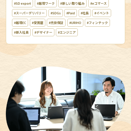
#SD export
#越境ワーク
#新しい取り組み
#eコマース
#スーパーデリバリー
#SDGs
#Paid
#社長
#イベント
#越境EC
#受賞歴
#売掛保証
#URIHO
#フィンテック
#新入社員
#デザイナー
#エンジニア