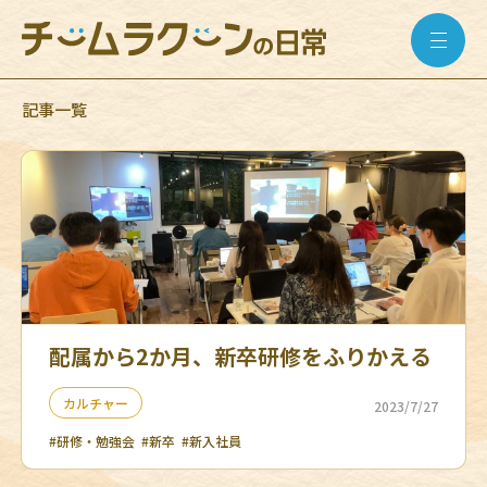
記事一覧
配属から2か月、新卒研修をふりかえる
カルチャー
2023/7/27
#研修・勉強会
#新卒
#新入社員