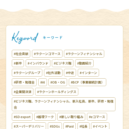
#社会貢献
#ラクーンコマース
#ラクーンフィナンシャル
#新卒
#インバウンド
#ビジネス職
#動画紹介
#ラクーングループ
#社外活動
#中途
#インターン
#研修・勉強会
#AI
#OB・OG
#BCP（事業継続計画）
#企業間決済
#ラクーンホールディングス
#ビジネス職、ラクーンフィナンシャル、新入社員、新卒、研修・勉強
会
#SD export
#越境ワーク
#新しい取り組み
#eコマース
#スーパーデリバリー
#SDGs
#Paid
#社長
#イベント