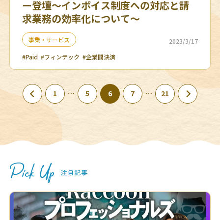
ー登壇～インボイス制度への対応と請
求業務の効率化について～
事業・サービス
2023/3/17
#Paid
#フィンテック
#企業間決済
…
…
1
5
6
7
21