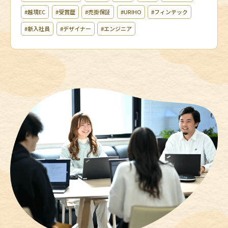
#越境EC
#受賞歴
#売掛保証
#URIHO
#フィンテック
#新入社員
#デザイナー
#エンジニア