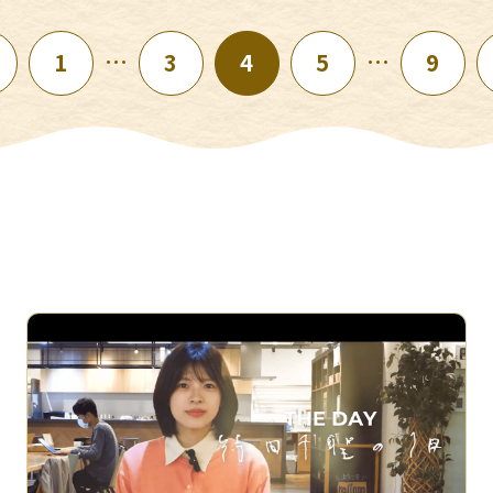
…
…
1
3
4
5
9