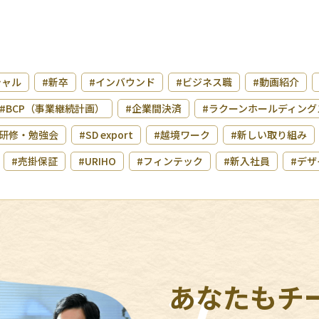
シャル
#新卒
#インバウンド
#ビジネス職
#動画紹介
#BCP（事業継続計画）
#企業間決済
#ラクーンホールディング
研修・勉強会
#SD export
#越境ワーク
#新しい取り組み
#売掛保証
#URIHO
#フィンテック
#新入社員
#デザ
あなたもチ