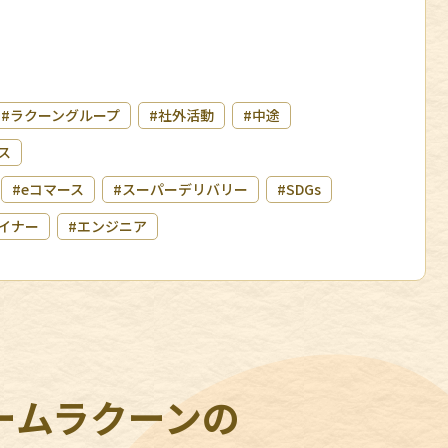
#ラクーングループ
#社外活動
#中途
ス
#eコマース
#スーパーデリバリー
#SDGs
イナー
#エンジニア
ームラクーンの